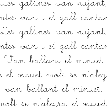
Les gallines van pujant,
untes van i el gall cantan
Les gallines van pujant,
untes van i el gall cantan
Van ballant el minuet
e el xiquet molt se n'aleg
van ballant el minuet,
molt se n'alegra el xiquet