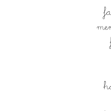
f
men
h