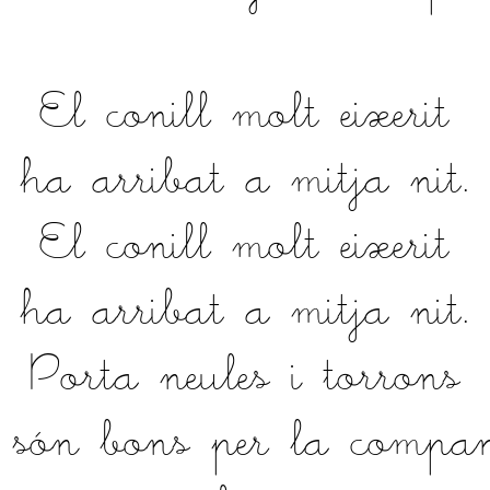
El conill molt eixerit
ha arribat a mitja nit.
El conill molt eixerit
ha arribat a mitja nit.
Porta neules i torrons
 són bons per la compa