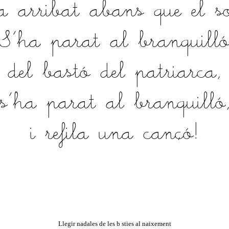
a arribat abans que el so
S'ha parat al branquill
del bastó del patriarca,
s'ha parat al branquilló
i refila una cançó!
Llegir nadales de les b sties al naixement