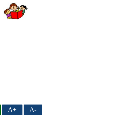
A+
A-