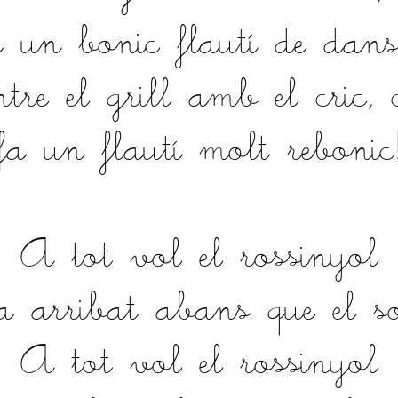
a un bonic flautí de dans
tre el grill amb el cric, c
fa un flautí molt rebonic
A tot vol el rossinyol
a arribat abans que el so
A tot vol el rossinyol