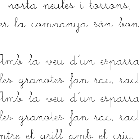
porta neules i torrons,
er la companya són bon
mb la veu d'un esparr
les granotes fan rac, rac
mb la veu d'un esparr
les granotes fan rac, rac
tre el grill amb el cric, c