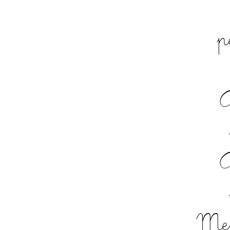
p
A
A
Men