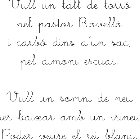
Vull un tall de torró
pel pastor Rovelló
i carbó dins d'un sac,
pel dimoni escuat.
Vull un somni de neu
per baixar amb un trineu
Poder veure el rei blanc,