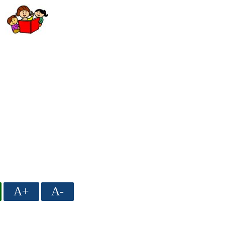
A+
A-