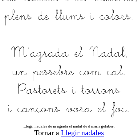
plens de llums i colors.
M'agrada el Nadal,
un pessebre com cal.
Pastorets i torrons
i cançons vora el foc.
Llegir nadales de m agrada el nadal de d maris gelabert
Tornar a
Llegir nadales