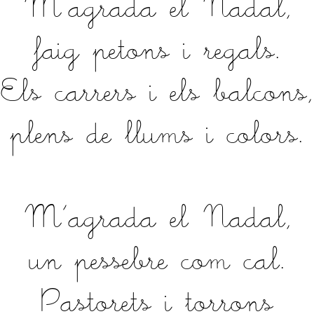
M'agrada el Nadal,
faig petons i regals.
Els carrers i els balcons,
plens de llums i colors.
M'agrada el Nadal,
un pessebre com cal.
Pastorets i torrons