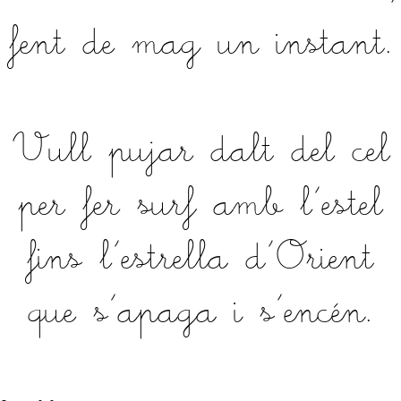
fent de mag un instant.
Vull pujar dalt del cel
per fer surf amb l'estel
fins l'estrella d'Orient
que s'apaga i s'encén.