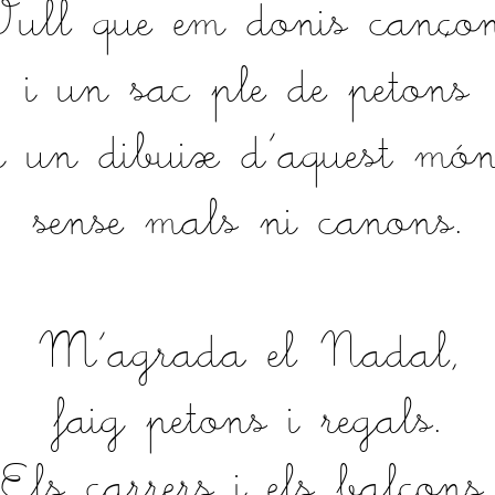
ull que em donis canço
i un sac ple de petons
i un dibuix d'aquest mó
sense mals ni canons.
M'agrada el Nadal,
faig petons i regals.
Els carrers i els balcons,