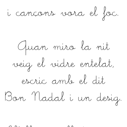
i cançons vora el foc.
Quan miro la nit
veig el vidre entelat,
escric amb el dit
Bon Nadal i un desig.