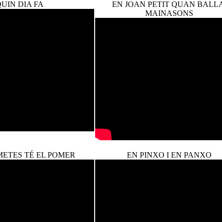
UIN DIA FA
EN JOAN PETIT QUAN BALLA
MAINASONS
METES TÉ EL POMER
EN PINXO I EN PANXO