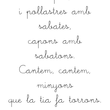
i pollastres amb
sabates,
capons amb
sabatons.
Cantem, cantem,
minyons
que la tia fa torrons.