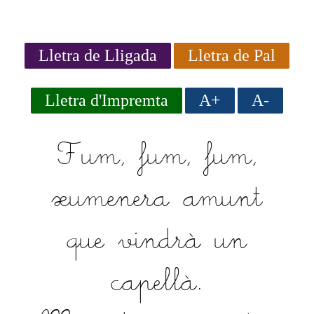
Lletra de Lligada
Lletra de Pal
Lletra d'Impremta
A+
A-
Fum, fum, fum,
xumenera amunt
que vindrà un
capellà.