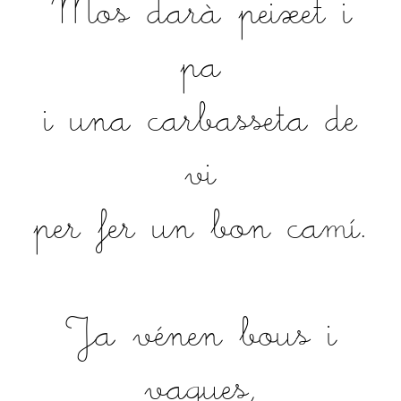
Mos darà peixet i
pa
i una carbasseta de
vi
per fer un bon camí.
Ja vénen bous i
vaques,