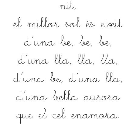
nit,
el millor sol és eixit
d'una be, be, be,
d'una lla, lla, lla,
d'una be, d'una lla,
d'una bella aurora
que el cel enamora.