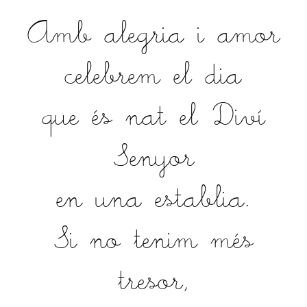
Amb alegria i amor
celebrem el dia
que és nat el Diví
Senyor
en una establia.
Si no tenim més
tresor,