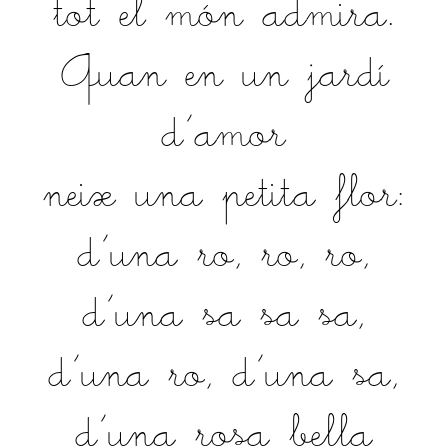
tot el món admira.
Quan en un jardí
d'amor
neix una petita flor:
d'una ro, ro, ro,
d'una sa sa sa,
d'una ro, d'una sa,
d'una rosa bella