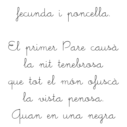
fecunda i poncella.
El primer Pare causà
la nit tenebrosa
que tot el món ofuscà
la vista penosa.
Quan en una negra