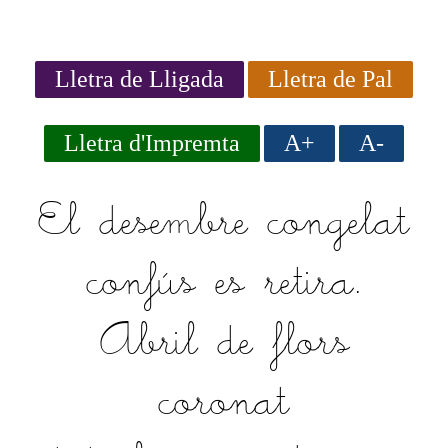
Lletra de Lligada
Lletra de Pal
Lletra d'Impremta
A+
A-
El desembre congelat
confús es retira.
Abril de flors
coronat