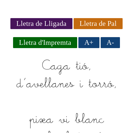
Lletra de Lligada
Lletra de Pal
Lletra d'Impremta
A+
A-
Caga tió,
d'avellanes i torró,
pixa vi blanc