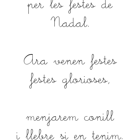
per les festes de
Nadal.
Ara venen festes
festes glorioses,
menjarem conill
i llebre si en tenim.