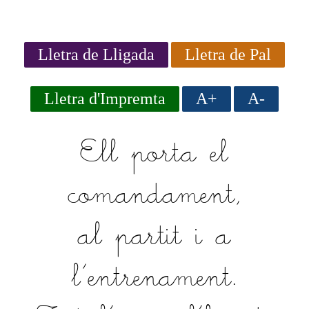
Lletra de Lligada
Lletra de Pal
Lletra d'Impremta
A+
A-
Ell porta el
comandament,
al partit i a
l'entrenament.