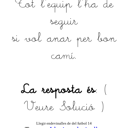
Tot l'equip l'ha de
seguir
si vol anar per bon
camí.
La resposta és
: (
Veure Solució
)
Llegir endevinalles de del futbol 14