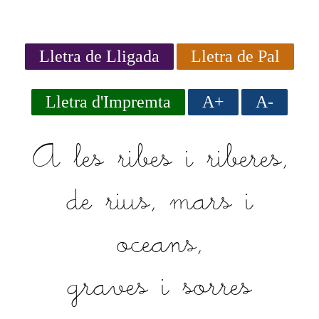
Lletra de Lligada
Lletra de Pal
Lletra d'Impremta
A+
A-
A les ribes i riberes,
de rius, mars i
oceans,
graves i sorres