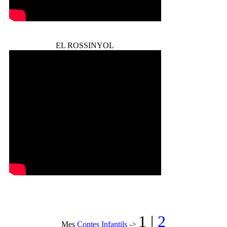
EL ROSSINYOL
1
|
2
Mes
Contes Infantils
->